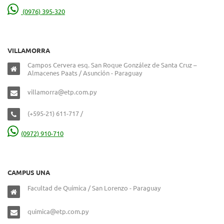
(0976) 395-320
VILLAMORRA
Campos Cervera esq. San Roque González de Santa Cruz –
Almacenes Paats / Asunción - Paraguay
villamorra@etp.com.py
(+595-21) 611-717 /
(0972) 910-710
CAMPUS UNA
Facultad de Química / San Lorenzo - Paraguay
quimica@etp.com.py