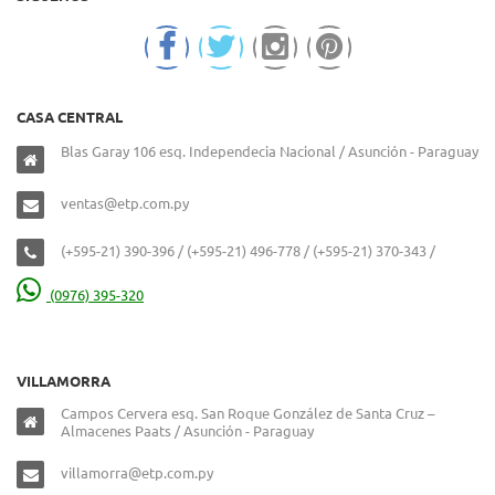
CASA CENTRAL
Blas Garay 106 esq. Independecia Nacional / Asunción - Paraguay
ventas@etp.com.py
(+595-21) 390-396 / (+595-21) 496-778 / (+595-21) 370-343 /
(0976) 395-320
VILLAMORRA
Campos Cervera esq. San Roque González de Santa Cruz –
Almacenes Paats / Asunción - Paraguay
villamorra@etp.com.py