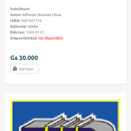
SubtÃ­tulo:
Autor:
Alfonso Novales Cinca
ISBN:
9681847318
Editorial:
Uteha
Edicion:
1989-01-01
Disponibilidad:
No Disponible
Gs 30.000
Agregar