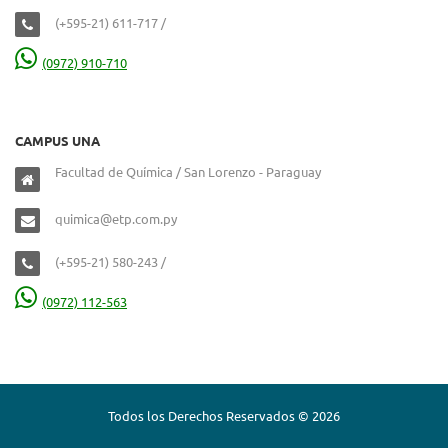
(+595-21) 611-717 /
(0972) 910-710
CAMPUS UNA
Facultad de Química / San Lorenzo - Paraguay
quimica@etp.com.py
(+595-21) 580-243 /
(0972) 112-563
Todos los Derechos Reservados © 2026