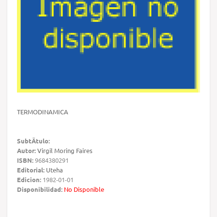
TERMODINAMICA
SubtÃ­tulo:
Autor:
Virgil Moring Faires
ISBN:
9684380291
Editorial:
Uteha
Edicion:
1982-01-01
Disponibilidad:
No Disponible