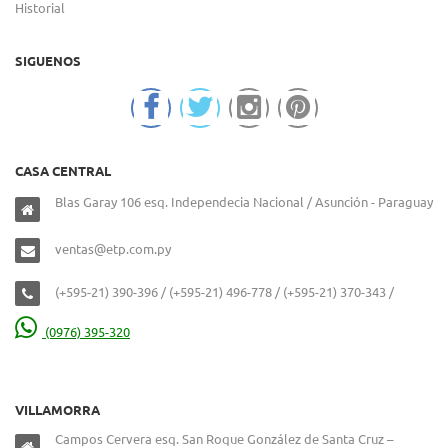
Historial
SIGUENOS
CASA CENTRAL
Blas Garay 106 esq. Independecia Nacional / Asunción - Paraguay
ventas@etp.com.py
(+595-21) 390-396 / (+595-21) 496-778 / (+595-21) 370-343 /
(0976) 395-320
VILLAMORRA
Campos Cervera esq. San Roque González de Santa Cruz –