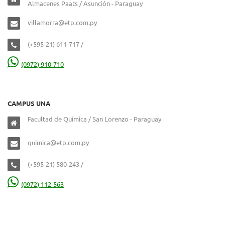
Almacenes Paats / Asunción - Paraguay
villamorra@etp.com.py
(+595-21) 611-717 /
(0972) 910-710
CAMPUS UNA
Facultad de Química / San Lorenzo - Paraguay
quimica@etp.com.py
(+595-21) 580-243 /
(0972) 112-563