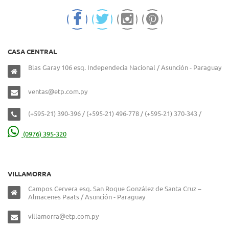
CASA CENTRAL
Blas Garay 106 esq. Independecia Nacional / Asunción - Paraguay
ventas@etp.com.py
(+595-21) 390-396 / (+595-21) 496-778 / (+595-21) 370-343 /
(0976) 395-320
VILLAMORRA
Campos Cervera esq. San Roque González de Santa Cruz –
Almacenes Paats / Asunción - Paraguay
villamorra@etp.com.py