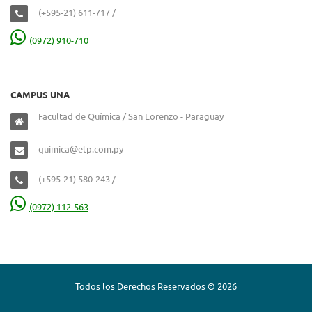
(+595-21) 611-717 /
(0972) 910-710
CAMPUS UNA
Facultad de Química / San Lorenzo - Paraguay
quimica@etp.com.py
(+595-21) 580-243 /
(0972) 112-563
Todos los Derechos Reservados © 2026