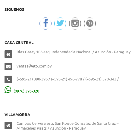
SIGUENOS
CASA CENTRAL
Blas Garay 106 esq. Independecia Nacional / Asunción - Paraguay
ventas@etp.com.py
(+595-21) 390-396 / (+595-21) 496-778 / (+595-21) 370-343 /
(0976) 395-320
VILLAMORRA
Campos Cervera esq. San Roque González de Santa Cruz –
Almacenes Paats / Asunción - Paraguay