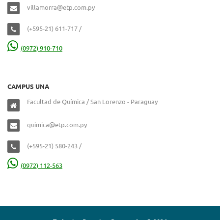
villamorra@etp.com.py
(+595-21) 611-717 /
(0972) 910-710
CAMPUS UNA
Facultad de Química / San Lorenzo - Paraguay
quimica@etp.com.py
(+595-21) 580-243 /
(0972) 112-563