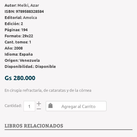
Autor:
Melki, Azar
ISBN:
9789588328584
Editorial:
Amolca
Edición:
2
Páginas:
194
Formato:
29x22
Cant. tomos:
1
Año:
2008
Idioma:
España
Origen:
Venezuela
Disponibilidad.:
Disponible
Gs 280.000
En cirugía refractaria, de cataratas y de la córnea
Cantidad:
Agregar al Carrito
LIBROS RELACIONADOS