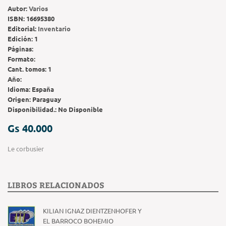
Autor:
Varios
ISBN:
16695380
Editorial:
Inventario
Edición:
1
Páginas:
Formato:
Cant. tomos:
1
Año:
Idioma:
España
Origen:
Paraguay
Disponibilidad.:
No Disponible
Gs 40.000
Le corbusier
LIBROS RELACIONADOS
KILIAN IGNAZ DIENTZENHOFER Y
EL BARROCO BOHEMIO