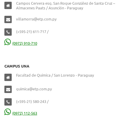
Campos Cervera esq. San Roque González de Santa Cruz –
Almacenes Paats / Asunción - Paraguay
villamorra@etp.com.py
(+595-21) 611-717 /
(0972) 910-710
CAMPUS UNA
Facultad de Química / San Lorenzo - Paraguay
quimica@etp.com.py
(+595-21) 580-243 /
(0972) 112-563