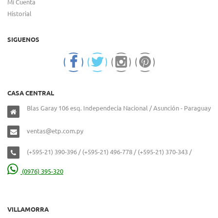
Mi Cuenta
Historial
SIGUENOS
CASA CENTRAL
Blas Garay 106 esq. Independecia Nacional / Asunción - Paraguay
ventas@etp.com.py
(+595-21) 390-396 / (+595-21) 496-778 / (+595-21) 370-343 /
(0976) 395-320
VILLAMORRA