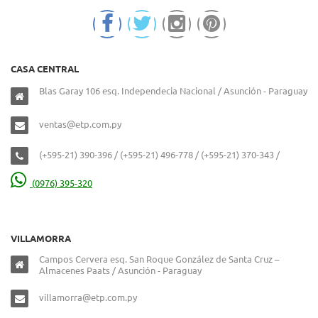
CASA CENTRAL
Blas Garay 106 esq. Independecia Nacional / Asunción - Paraguay
ventas@etp.com.py
(+595-21) 390-396 / (+595-21) 496-778 / (+595-21) 370-343 /
(0976) 395-320
VILLAMORRA
Campos Cervera esq. San Roque González de Santa Cruz –
Almacenes Paats / Asunción - Paraguay
villamorra@etp.com.py