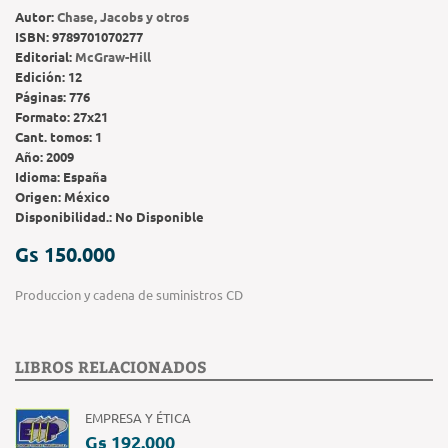
Autor:
Chase, Jacobs y otros
ISBN:
9789701070277
Editorial:
McGraw-Hill
Edición:
12
Páginas:
776
Formato:
27x21
Cant. tomos:
1
Año:
2009
Idioma:
España
Origen:
México
Disponibilidad.:
No Disponible
Gs 150.000
Produccion y cadena de suministros CD
LIBROS RELACIONADOS
EMPRESA Y ÉTICA
Gs 192.000