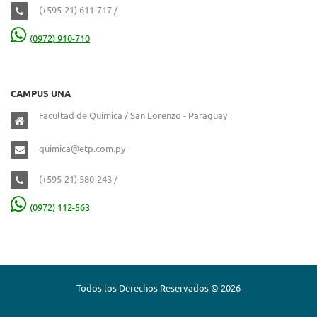
(+595-21) 611-717 /
(0972) 910-710
CAMPUS UNA
Facultad de Química / San Lorenzo - Paraguay
quimica@etp.com.py
(+595-21) 580-243 /
(0972) 112-563
Todos los Derechos Reservados © 2026