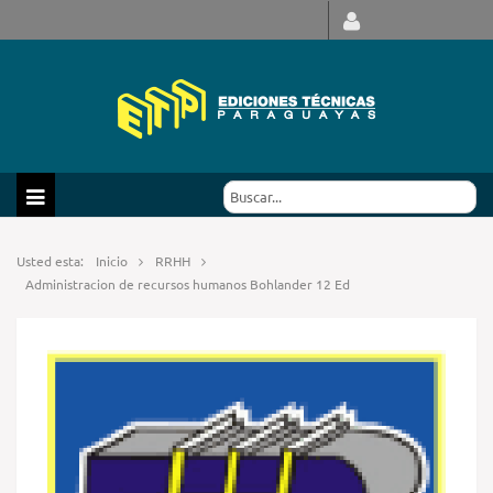
Usted esta:
Inicio
RRHH
Administracion de recursos humanos Bohlander 12 Ed