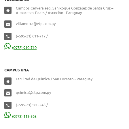
Campos Cervera esq. San Roque González de Santa Cruz –
Almacenes Paats / Asunción - Paraguay
villamorra@etp.com.py
(+595-21) 611-717 /
(0972) 910-710
CAMPUS UNA
Facultad de Química / San Lorenzo - Paraguay
quimica@etp.com.py
(+595-21) 580-243 /
(0972) 112-563