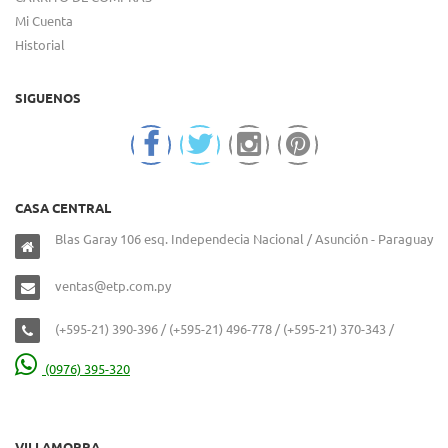
Mi Cuenta
Historial
SIGUENOS
CASA CENTRAL
Blas Garay 106 esq. Independecia Nacional / Asunción - Paraguay
ventas@etp.com.py
(+595-21) 390-396 / (+595-21) 496-778 / (+595-21) 370-343 /
(0976) 395-320
VILLAMORRA