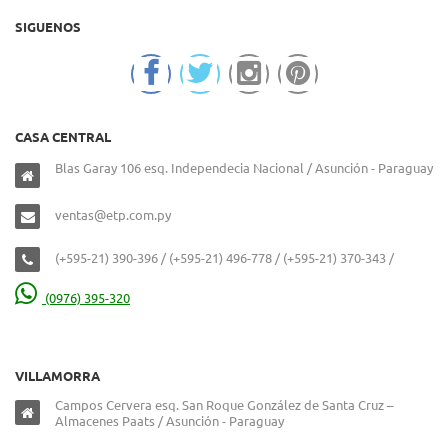
SIGUENOS
CASA CENTRAL
Blas Garay 106 esq. Independecia Nacional / Asunción - Paraguay
ventas@etp.com.py
(+595-21) 390-396 / (+595-21) 496-778 / (+595-21) 370-343 /
(0976) 395-320
VILLAMORRA
Campos Cervera esq. San Roque González de Santa Cruz –
Almacenes Paats / Asunción - Paraguay