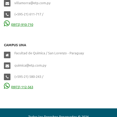
villamorra@etp.com.py
(+595-21) 611-717 /
(0972) 910-710
CAMPUS UNA
Facultad de Química / San Lorenzo - Paraguay
quimica@etp.com.py
(+595-21) 580-243 /
(0972) 112-563
Todos los Derechos Reservados © 2026