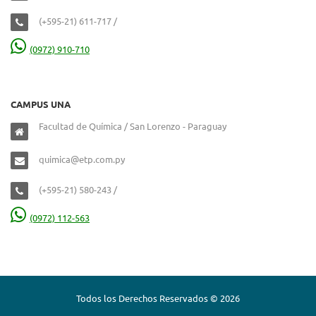
(+595-21) 611-717 /
(0972) 910-710
CAMPUS UNA
Facultad de Química / San Lorenzo - Paraguay
quimica@etp.com.py
(+595-21) 580-243 /
(0972) 112-563
Todos los Derechos Reservados © 2026