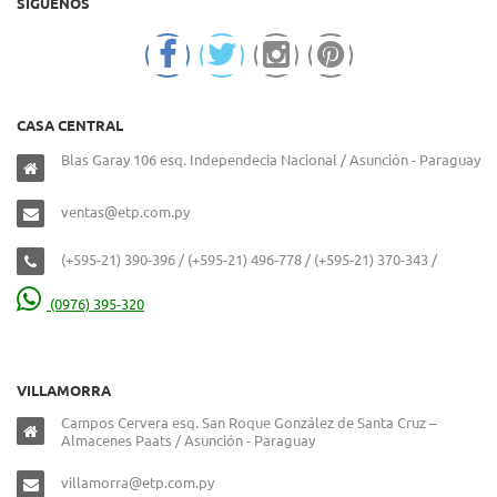
SIGUENOS
CASA CENTRAL
Blas Garay 106 esq. Independecia Nacional / Asunción - Paraguay
ventas@etp.com.py
(+595-21) 390-396 / (+595-21) 496-778 / (+595-21) 370-343 /
(0976) 395-320
VILLAMORRA
Campos Cervera esq. San Roque González de Santa Cruz –
Almacenes Paats / Asunción - Paraguay
villamorra@etp.com.py