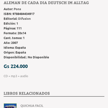
ALEMAN DE CADA DIA DEUTSCH IM ALLTAG
Autor:
Pons
ISBN:
9788484434917
Editorial:
Difusion
Edición:
1
Páginas:
111
Formato:
20x14
Cant. tomos:
1
Año:
2007
Idioma:
España
Origen:
España
Disponibilidad.:
No Disponible
Gs 224.000
CD + mp3 + audio
LIBROS RELACIONADOS
QUICHUA FACIL