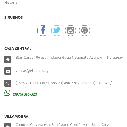
Historial
SIGUENOS
CASA CENTRAL
Blas Garay 106 esq. Independecia Nacional / Asunción - Paraguay
ventas@etp.com.py
(+595-21) 390-396 / (+595-21) 496-778 / (+595-21) 370-343 /
(0976) 395-320
VILLAMORRA
Campos Cervera esq. San Roque González de Santa Cruz –