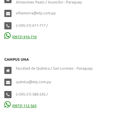
Almacenes Paats / Asunción - Paraguay
villamorra@etp.com.py
(+595-21) 611-717 /
(0972) 910-710
CAMPUS UNA
Facultad de Química / San Lorenzo - Paraguay
quimica@etp.com.py
(+595-21) 580-243 /
(0972) 112-563