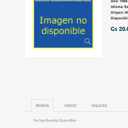
Año:
1986
Idioma:
E
Origen:
M
Disponibi
Gs 20.
RESEÑA
INDICE
ENLACES
No hay Reseña disponible