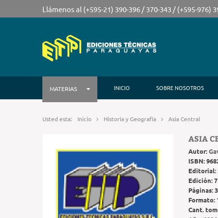
Llámenos al (+595-21) 390-396 / 370-343 / (+595-976) 
INICIO
SOBRE NOSOTROS
MATERIAS
Usted esta:
Inicio
Historia y Geografía
Asia Central
ASIA C
Autor:
Ga
ISBN:
968
Editorial:
Edición:
7
Páginas:
3
Formato:
Cant. tom