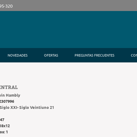
395-320
NOVEDADES
OFERTAS
PREGUNTAS FRECUENTES
CO
ENTRAL
vin Hambly
2307996
Siglo XXI- Siglo Veintiuno 21
47
18x12
os:
1