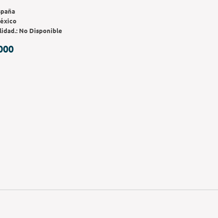
spaña
éxico
lidad.:
No Disponible
000