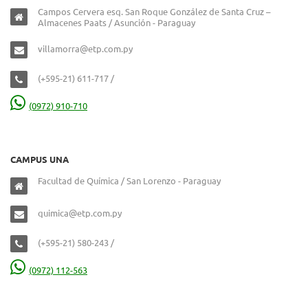
Campos Cervera esq. San Roque González de Santa Cruz –
Almacenes Paats / Asunción - Paraguay
villamorra@etp.com.py
(+595-21) 611-717 /
(0972) 910-710
CAMPUS UNA
Facultad de Química / San Lorenzo - Paraguay
quimica@etp.com.py
(+595-21) 580-243 /
(0972) 112-563