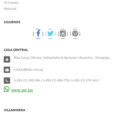
Mi Cuenta
Historial
SIGUENOS
CASA CENTRAL
Blas Garay 106 esq. Independecia Nacional / Asunción - Paraguay
ventas@etp.com.py
(+595-21) 390-396 / (+595-21) 496-778 / (+595-21) 370-343 /
(0976) 395-320
VILLAMORRA