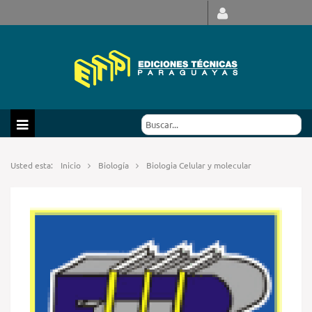
Usted esta:
Inicio
Biología
Biologia Celular y molecular