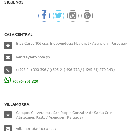
SIGUENOS
CASA CENTRAL
Blas Garay 106 esq. Independecia Nacional / Asunción - Paraguay
ventas@etp.com.py
(+595-21) 390-396 / (+595-21) 496-778 / (+595-21) 370-343 /
(0976) 395-320
VILLAMORRA
Campos Cervera esq. San Roque González de Santa Cruz –
Almacenes Paats / Asunción - Paraguay
villamorra@etp.com.py