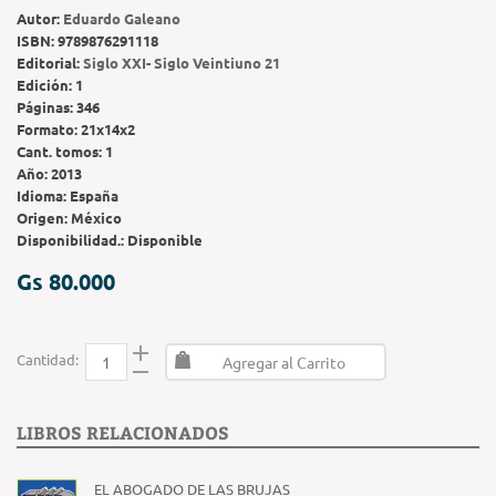
Autor:
Eduardo Galeano
ISBN:
9789876291118
Editorial:
Siglo XXI- Siglo Veintiuno 21
Edición:
1
Páginas:
346
Formato:
21x14x2
Cant. tomos:
1
Año:
2013
Idioma:
España
Origen:
México
Disponibilidad.:
Disponible
Gs 80.000
Cantidad:
Agregar al Carrito
LIBROS RELACIONADOS
EL ABOGADO DE LAS BRUJAS