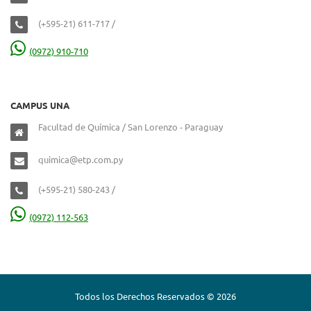
(+595-21) 611-717 /
(0972) 910-710
CAMPUS UNA
Facultad de Química / San Lorenzo - Paraguay
quimica@etp.com.py
(+595-21) 580-243 /
(0972) 112-563
Todos los Derechos Reservados © 2026