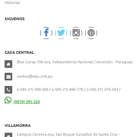
Historial
SIGUENOS
CASA CENTRAL
Blas Garay 106 esq. Independecia Nacional / Asunción - Paraguay
ventas@etp.com.py
(+595-21) 390-396 / (+595-21) 496-778 / (+595-21) 370-343 /
(0976) 395-320
VILLAMORRA
Campos Cervera esq. San Roque González de Santa Cruz –