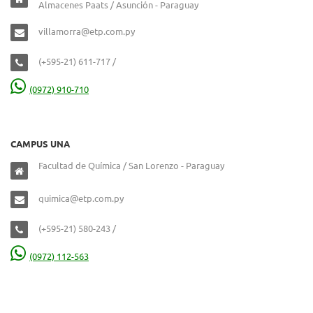
Almacenes Paats / Asunción - Paraguay
villamorra@etp.com.py
(+595-21) 611-717 /
(0972) 910-710
CAMPUS UNA
Facultad de Química / San Lorenzo - Paraguay
quimica@etp.com.py
(+595-21) 580-243 /
(0972) 112-563