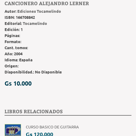
CANCIONERO ALEJANDRO LERNER
Autor:
Ediciones Tocamelindo
ISBN:
166708842
Editorial:
Tocamelindo
Edición:
1
Páginas:
Formato:
Cant. tomos:
Año:
2004
Idioma:
España
Origen:
Disponibilidad.:
No Disponible
Gs 10.000
LIBROS RELACIONADOS
CURSO BASICO DE GUITARRA
Gs 120.000