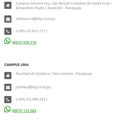
Campos Cervera esq. San Roque González de Santa Cruz –
Almacenes Paats / Asunción - Paraguay
villamorra@etp.com.py
(+595-21) 611-717 /
(0972) 910-710
CAMPUS UNA
Facultad de Química / San Lorenzo - Paraguay
quimica@etp.com.py
(+595-21) 580-243 /
(0972) 112-563