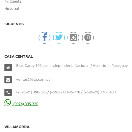
Mi Cuenta
Historial
SIGUENOS
CASA CENTRAL
Blas Garay 106 esq. Independecia Nacional / Asunción - Paraguay
ventas@etp.com.py
(+595-21) 390-396 / (+595-21) 496-778 / (+595-21) 370-343 /
(0976) 395-320
VILLAMORRA