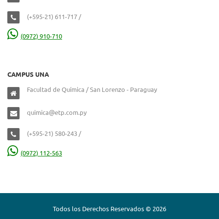
(+595-21) 611-717 /
(0972) 910-710
CAMPUS UNA
Facultad de Química / San Lorenzo - Paraguay
quimica@etp.com.py
(+595-21) 580-243 /
(0972) 112-563
Todos los Derechos Reservados © 2026