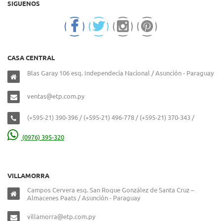
SIGUENOS
CASA CENTRAL
Blas Garay 106 esq. Independecia Nacional / Asunción - Paraguay
ventas@etp.com.py
(+595-21) 390-396 / (+595-21) 496-778 / (+595-21) 370-343 /
(0976) 395-320
VILLAMORRA
Campos Cervera esq. San Roque González de Santa Cruz –
Almacenes Paats / Asunción - Paraguay
villamorra@etp.com.py