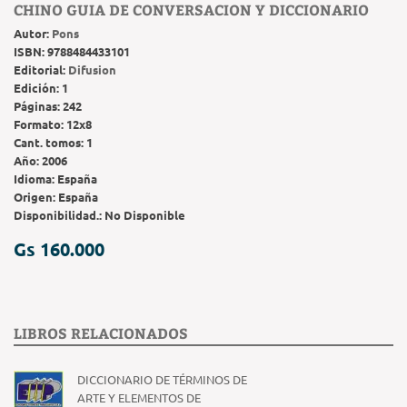
CHINO GUIA DE CONVERSACION Y DICCIONARIO
Autor:
Pons
ISBN:
9788484433101
Editorial:
Difusion
Edición:
1
Páginas:
242
Formato:
12x8
Cant. tomos:
1
Año:
2006
Idioma:
España
Origen:
España
Disponibilidad.:
No Disponible
Gs 160.000
LIBROS RELACIONADOS
DICCIONARIO DE TÉRMINOS DE
ARTE Y ELEMENTOS DE