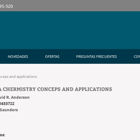
395-320
NOVEDADES
OFERTAS
PREGUNTAS FRECUENTES
CO
nceps and applications
A CHERMISTRY CONCEPS AND APPLICATIONS
vid R. Anderson
1633722
Saunders
os: