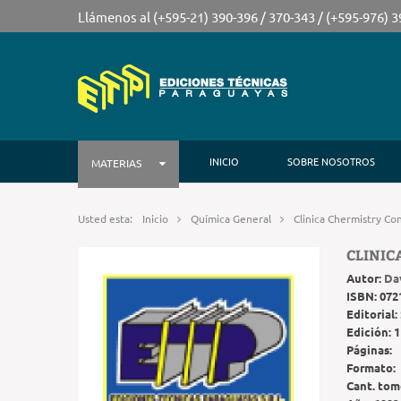
Llámenos al (+595-21) 390-396 / 370-343 / (+595-976) 
INICIO
SOBRE NOSOTROS
MATERIAS
Usted esta:
Inicio
Química General
Clinica Chermistry Co
CLINIC
Autor:
Da
ISBN:
072
Editorial:
Edición:
1
Páginas:
Formato:
Cant. tom