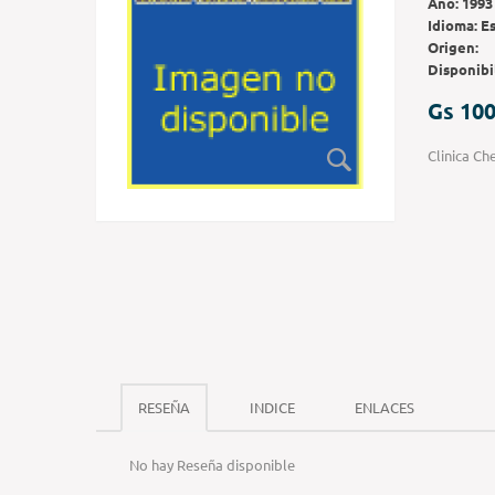
Año:
1993
Idioma:
E
Origen:
Disponibi
Gs 100
Clinica Ch
RESEÑA
INDICE
ENLACES
No hay Reseña disponible