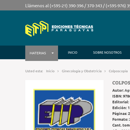
Llámenos al (+595-21) 390-396 / 370-343 / (+595-976) 
INICIO
SOBRE NOSOTROS
MATERIAS
Usted esta:
Inicio
Ginecología y Obstetricia
Colposcopia
COLPO
Autor:
Ag
ISBN:
978
Editorial:
Edición:
1
Páginas:
2
Formato:
Cant. tom