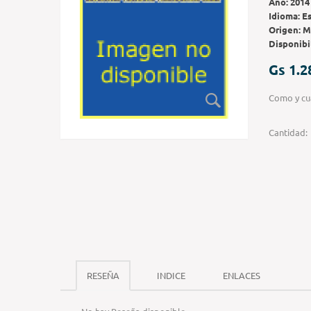
Año:
2014
Idioma:
E
Origen:
M
Disponibi
Gs 1.2
Como y cu
Cantidad:
RESEÑA
INDICE
ENLACES