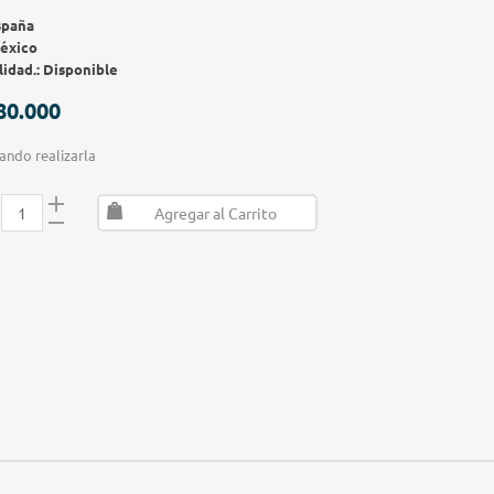
spaña
éxico
lidad.:
Disponible
80.000
ando realizarla
Agregar al Carrito