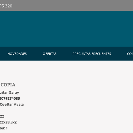
395-320
NOVEDADES
OFERTAS
PREGUNTAS FRECUENTES
CO
SCOPIA
uilar Garay
6079274085
Cuellar Ayala
22
22x28.5x2
os:
1