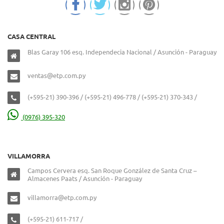
CASA CENTRAL
Blas Garay 106 esq. Independecia Nacional / Asunción - Paraguay
ventas@etp.com.py
(+595-21) 390-396 / (+595-21) 496-778 / (+595-21) 370-343 /
(0976) 395-320
VILLAMORRA
Campos Cervera esq. San Roque González de Santa Cruz –
Almacenes Paats / Asunción - Paraguay
villamorra@etp.com.py
(+595-21) 611-717 /