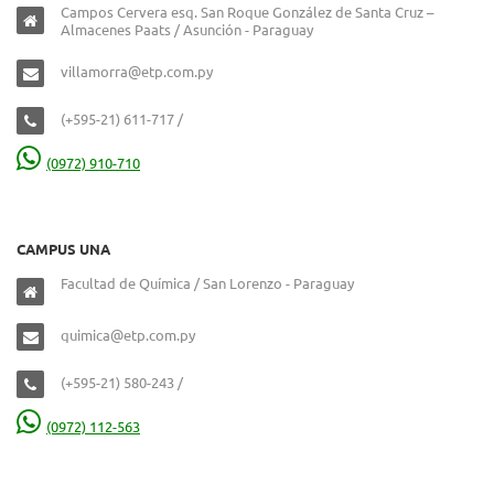
Campos Cervera esq. San Roque González de Santa Cruz –
Almacenes Paats / Asunción - Paraguay
villamorra@etp.com.py
(+595-21) 611-717 /
(0972) 910-710
CAMPUS UNA
Facultad de Química / San Lorenzo - Paraguay
quimica@etp.com.py
(+595-21) 580-243 /
(0972) 112-563