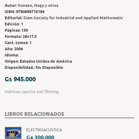
Autor:
Hansen, Nagy y otros
ISBN:
9780898716184
Editorial:
Siam Society for Industrial and Applied Mathematic
Edición:
1
Páginas:
130
Formato:
26x17.5
Cant. tomos:
1
Año:
2006
Idioma:
Origen:
Estados Unidos de América
Disponibilidad.:
No Disponible
Gs 945.000
matrices, spectra and filtering
LIBROS RELACIONADOS
ELECTROACUSTICA
Gs 300.000