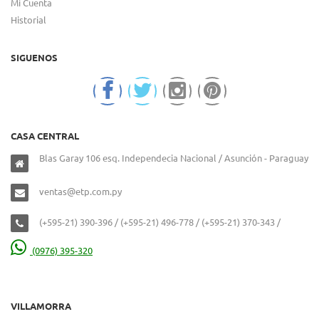
Mi Cuenta
Historial
SIGUENOS
CASA CENTRAL
Blas Garay 106 esq. Independecia Nacional / Asunción - Paraguay
ventas@etp.com.py
(+595-21) 390-396 / (+595-21) 496-778 / (+595-21) 370-343 /
(0976) 395-320
VILLAMORRA