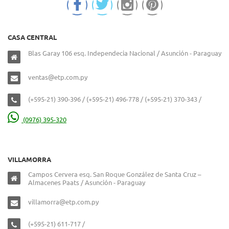
CASA CENTRAL
Blas Garay 106 esq. Independecia Nacional / Asunción - Paraguay
ventas@etp.com.py
(+595-21) 390-396 / (+595-21) 496-778 / (+595-21) 370-343 /
(0976) 395-320
VILLAMORRA
Campos Cervera esq. San Roque González de Santa Cruz –
Almacenes Paats / Asunción - Paraguay
villamorra@etp.com.py
(+595-21) 611-717 /