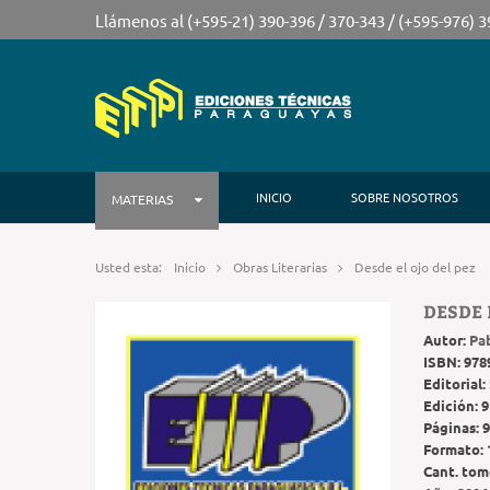
Llámenos al (+595-21) 390-396 / 370-343 / (+595-976) 
INICIO
SOBRE NOSOTROS
MATERIAS
Usted esta:
Inicio
Obras Literarias
Desde el ojo del pez
DESDE 
Autor:
Pa
ISBN:
978
Editorial:
Edición:
9
Páginas:
9
Formato:
Cant. tom