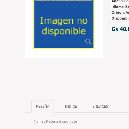
Año:
2006
Idioma:
E
Origen:
A
Disponibi
Gs 40.
RESEÑA
INDICE
ENLACES
No hay Reseña disponible