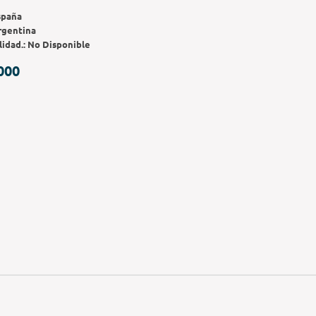
spaña
rgentina
lidad.:
No Disponible
000