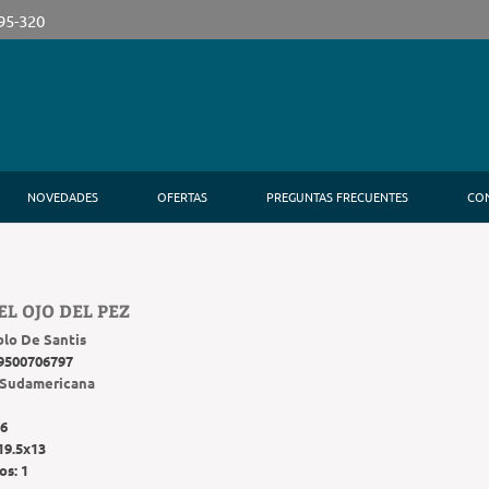
395-320
NOVEDADES
OFERTAS
PREGUNTAS FRECUENTES
CO
EL OJO DEL PEZ
blo De Santis
9500706797
Sudamericana
6
19.5x13
os:
1