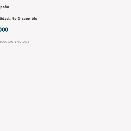
spaña
lidad.:
No Disponible
000
queologia egipcia