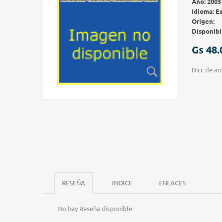
Año:
2003
Idioma:
E
Origen:
Disponibi
Gs 48.
Dicc de ar
RESEÑA
INDICE
ENLACES
No hay Reseña disponible