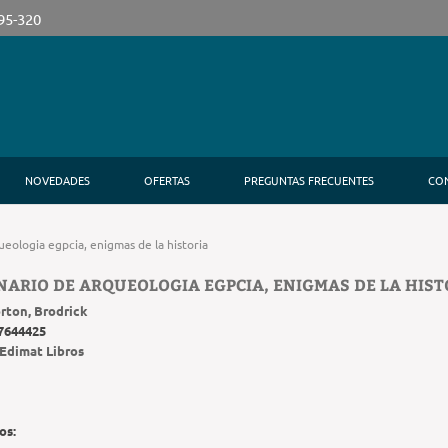
395-320
NOVEDADES
OFERTAS
PREGUNTAS FRECUENTES
CO
ueologia egpcia, enigmas de la historia
NARIO DE ARQUEOLOGIA EGPCIA, ENIGMAS DE LA HIST
rton, Brodrick
7644425
Edimat Libros
os: