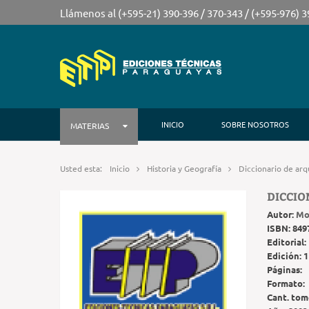
Llámenos al (+595-21) 390-396 / 370-343 / (+595-976) 
INICIO
SOBRE NOSOTROS
MATERIAS
Usted esta:
Inicio
Historia y Geografía
Diccionario de arq
DICCIO
Autor:
Mo
ISBN:
849
Editorial:
Edición:
1
Páginas:
Formato:
Cant. tom