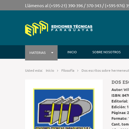
Llámenos al (+595-21) 390-396 / 370-343 / (+595-976) 
INICIO
SOBRE NOSOTROS
MATERIAS
Usted esta:
Inicio
Filosofía
Dos escritos sobre hermeneut
DOS ES
Autor:
Wi
ISBN:
847
Editorial:
Edición:
1
Páginas:
2
Formato:
Cant. tom