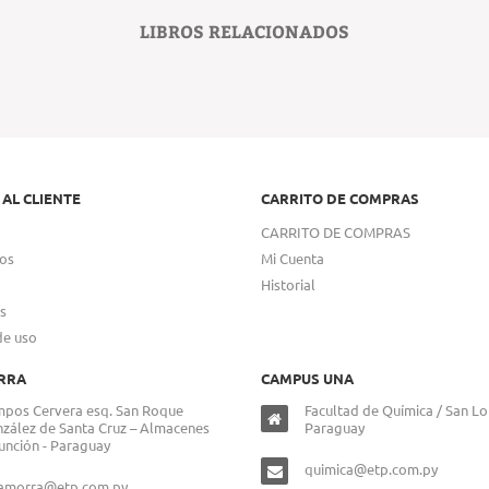
LIBROS RELACIONADOS
 AL CLIENTE
CARRITO DE COMPRAS
CARRITO DE COMPRAS
os
Mi Cuenta
Historial
s
de uso
RRA
CAMPUS UNA
pos Cervera esq. San Roque
Facultad de Química / San Lo
zález de Santa Cruz – Almacenes
Paraguay
unción - Paraguay
quimica@etp.com.py
lamorra@etp.com.py