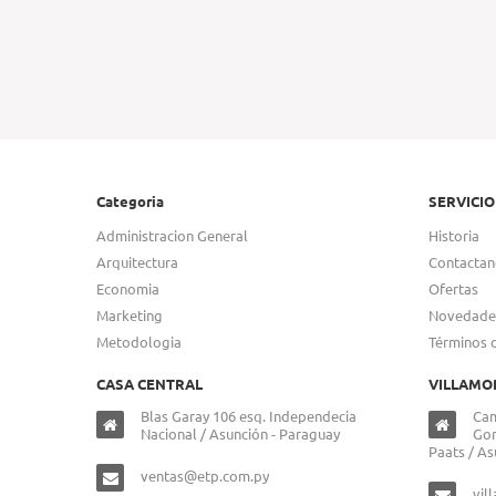
Categoria
SERVICIO
Administracion General
Historia
Arquitectura
Contactan
Economia
Ofertas
Marketing
Novedade
Metodologia
Términos 
CASA CENTRAL
VILLAMO
Blas Garay 106 esq. Independecia
Cam
Nacional / Asunción - Paraguay
Gon
Paats / As
ventas@etp.com.py
vil