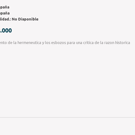
spaña
spaña
lidad.:
No Disponible
.000
ento de la hermeneutica y los esbozos para una critica de la razon historica