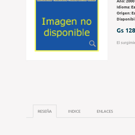
Año:
2000
Idioma:
E
Origen:
E
Disponibi
Gs 128
El surgimi
RESEÑA
INDICE
ENLACES