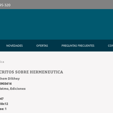
395-320
NOVEDADES
OFERTAS
PREGUNTAS FRECUENTES
CO
ica
CRITOS SOBRE HERMENEUTICA
lhem Dilthey
0903616
Istmo, Ediciones
47
18x12
os:
1