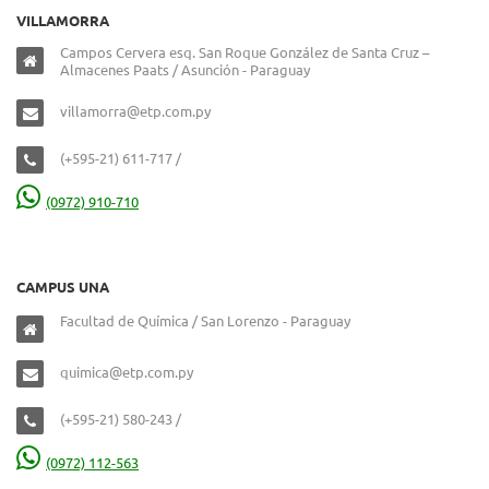
VILLAMORRA
Campos Cervera esq. San Roque González de Santa Cruz –
Almacenes Paats / Asunción - Paraguay
villamorra@etp.com.py
(+595-21) 611-717 /
(0972) 910-710
CAMPUS UNA
Facultad de Química / San Lorenzo - Paraguay
quimica@etp.com.py
(+595-21) 580-243 /
(0972) 112-563