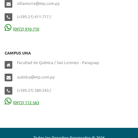
villamorra@etp.com.py
(+595-21) 611-717 /
(0972) 910-710
CAMPUS UNA
Facultad de Química / San Lorenzo - Paraguay
quimica@etp.com.py
(+595-21) 580-243 /
(0972) 112-563
Todos los Derechos Reservados © 2026