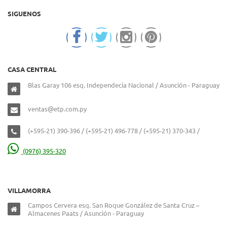
SIGUENOS
CASA CENTRAL
Blas Garay 106 esq. Independecia Nacional / Asunción - Paraguay
ventas@etp.com.py
(+595-21) 390-396 / (+595-21) 496-778 / (+595-21) 370-343 /
(0976) 395-320
VILLAMORRA
Campos Cervera esq. San Roque González de Santa Cruz –
Almacenes Paats / Asunción - Paraguay