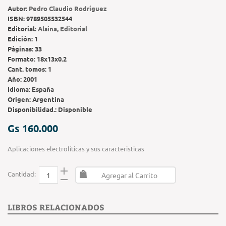
Autor:
Pedro Claudio Rodríguez
ISBN:
9789505532544
Editorial:
Alsina, Editorial
Edición:
1
Páginas:
33
Formato:
18x13x0.2
Cant. tomos:
1
Año:
2001
Idioma:
España
Origen:
Argentina
Disponibilidad.:
Disponible
Gs 160.000
Aplicaciones electrolíticas y sus caracteristicas
Cantidad:
Agregar al Carrito
LIBROS RELACIONADOS