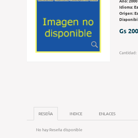
Año:
2000
Idioma:
E
Origen:
E
Disponibi
Gs 200
Cantidad:
RESEÑA
INDICE
ENLACES
No hay Reseña disponible