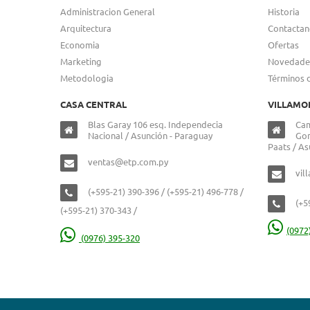
Administracion General
Historia
Arquitectura
Contactan
Economia
Ofertas
Marketing
Novedade
Metodologia
Términos 
CASA CENTRAL
VILLAMO
Blas Garay 106 esq. Independecia
Cam
Nacional / Asunción - Paraguay
Gon
Paats / As
ventas@etp.com.py
vil
(+595-21) 390-396 / (+595-21) 496-778 /
(+5
(+595-21) 370-343 /
(0972
(0976) 395-320