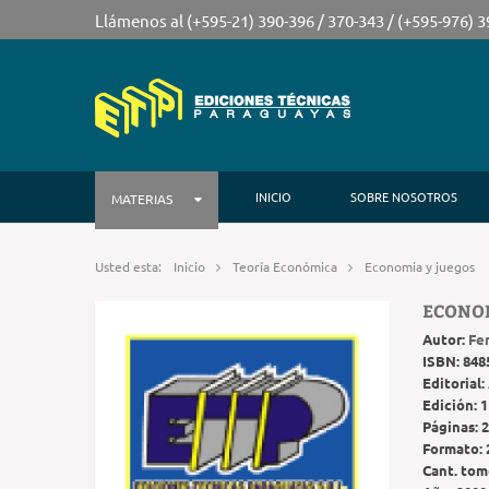
Llámenos al (+595-21) 390-396 / 370-343 / (+595-976) 
INICIO
SOBRE NOSOTROS
MATERIAS
Usted esta:
Inicio
Teoría Económica
Economia y juegos
ECONOM
Autor:
Fe
ISBN:
848
Editorial:
Edición:
1
Páginas:
2
Formato:
Cant. tom