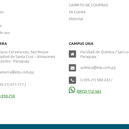
CARRITO DE COMPRAS
os
Mi Cuenta
Historial
s
de uso
RRA
CAMPUS UNA
pos Cervera esq. San Roque
Facultad de Química / San Lo
zález de Santa Cruz – Almacenes
Paraguay
unción - Paraguay
quimica@etp.com.py
lamorra@etp.com.py
(+595-21) 580-243 /
95-21) 611-717 /
(0972) 112-563
) 910-710