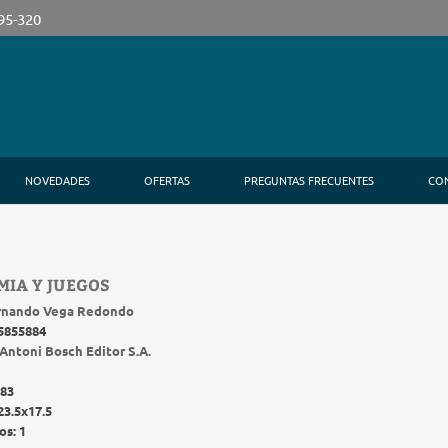
395-320
NOVEDADES
OFERTAS
PREGUNTAS FRECUENTES
CO
IA Y JUEGOS
rnando Vega Redondo
5855884
Antoni Bosch Editor S.A.
83
23.5x17.5
os:
1