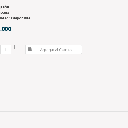
spaña
spaña
lidad.:
Disponible
.000
Agregar al Carrito