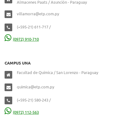
Almacenes Paats / Asunción - Paraguay
villamorra@etp.com.py
(+595-21) 611-717 /
(0972) 910-710
CAMPUS UNA
Facultad de Química / San Lorenzo - Paraguay
quimica@etp.com.py
(+595-21) 580-243 /
(0972) 112-563