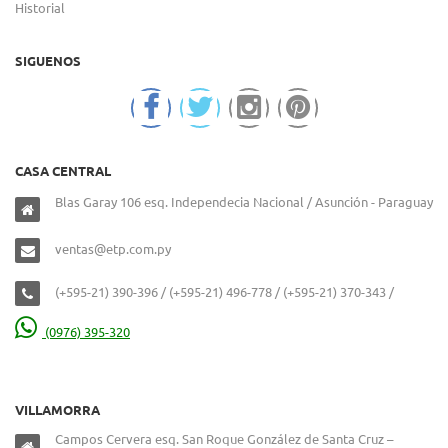
Historial
SIGUENOS
CASA CENTRAL
Blas Garay 106 esq. Independecia Nacional / Asunción - Paraguay
ventas@etp.com.py
(+595-21) 390-396 / (+595-21) 496-778 / (+595-21) 370-343 /
(0976) 395-320
VILLAMORRA
Campos Cervera esq. San Roque González de Santa Cruz –