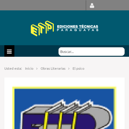
Usted esta:
Inicio
Obras Literarias
El psico