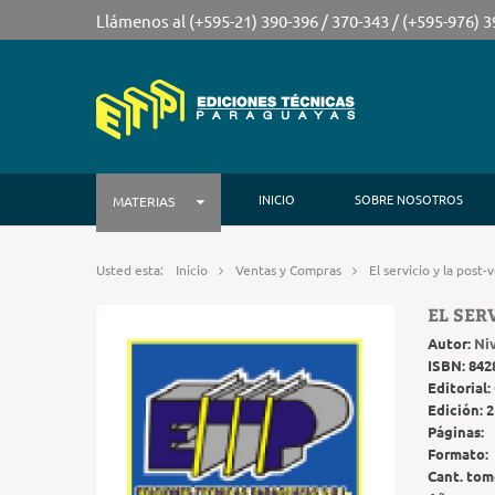
Llámenos al (+595-21) 390-396 / 370-343 / (+595-976) 
INICIO
SOBRE NOSOTROS
MATERIAS
Usted esta:
Inicio
Ventas y Compras
El servicio y la post-
EL SER
Autor:
Ni
ISBN:
842
Editorial:
Edición:
2
Páginas:
Formato:
Cant. tom