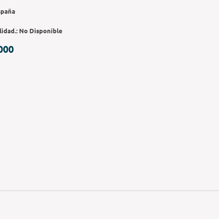
spaña
lidad.:
No Disponible
000