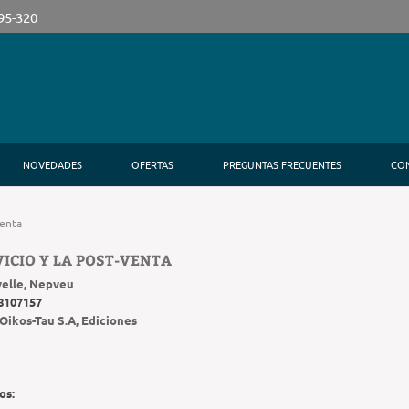
395-320
NOVEDADES
OFERTAS
PREGUNTAS FRECUENTES
CO
venta
VICIO Y LA POST-VENTA
velle, Nepveu
8107157
Oikos-Tau S.A, Ediciones
os: