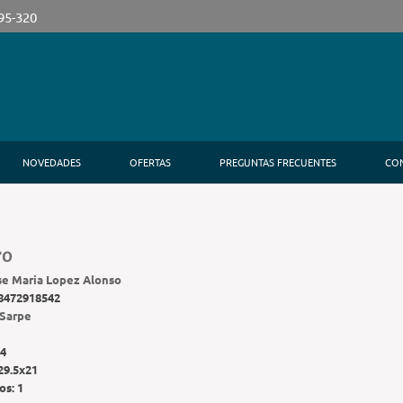
395-320
NOVEDADES
OFERTAS
PREGUNTAS FRECUENTES
CO
TO
se Maria Lopez Alonso
8472918542
Sarpe
4
29.5x21
os:
1