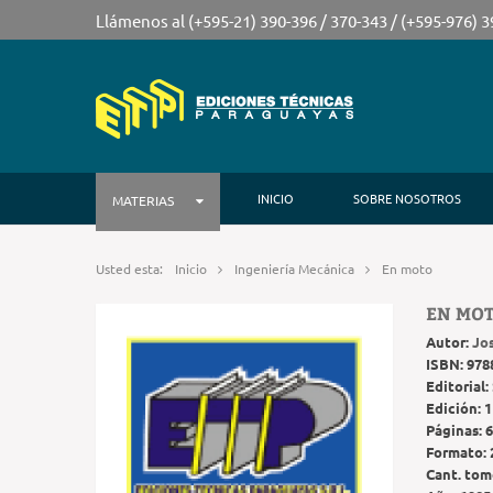
Llámenos al (+595-21) 390-396 / 370-343 / (+595-976) 
INICIO
SOBRE NOSOTROS
MATERIAS
Usted esta:
Inicio
Ingeniería Mecánica
En moto
EN MO
Autor:
Jo
ISBN:
978
Editorial:
Edición:
1
Páginas:
6
Formato:
Cant. tom