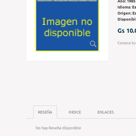
Año:
1985
Idioma:
E
Origen:
E
Disponibi
Gs 10.
Conoce tu 
RESEÑA
INDICE
ENLACES
No hay Reseña disponible