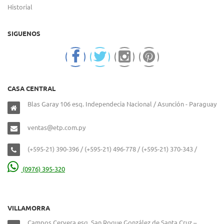
Historial
SIGUENOS
CASA CENTRAL
Blas Garay 106 esq. Independecia Nacional / Asunción - Paraguay
ventas@etp.com.py
(+595-21) 390-396 / (+595-21) 496-778 / (+595-21) 370-343 /
(0976) 395-320
VILLAMORRA
Campos Cervera esq. San Roque González de Santa Cruz –