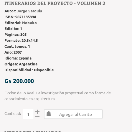
ITINERARIOS DEL PROYECTO - VOLUMEN 2
Autor:
Jorge Sarquis
ISBN:
9871135394
Editorial:
Nobuko
Edición:
1
Páginas:
305
Formato:
20.5x14.5
Cant. tomos:
1
Año:
2007
Idioma:
España
Origen:
Argentina
Disponibilidad.:
Disponible
Gs 200.000
Ficcion de lo Real. La investigación proyectual como forma de
conocimiento en arquitectura
Cantidad:
Agregar al Carrito