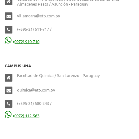
Almacenes Paats / Asunción - Paraguay
villamorra@etp.com.py
(+595-21) 611-717 /
(0972) 910-710
CAMPUS UNA
Facultad de Química / San Lorenzo - Paraguay
quimica@etp.com.py
(+595-21) 580-243 /
(0972) 112-563