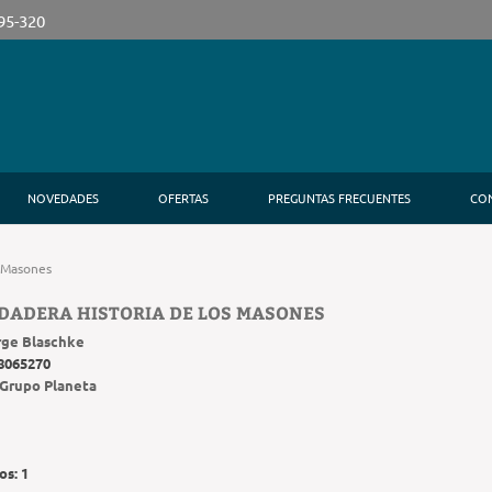
395-320
NOVEDADES
OFERTAS
PREGUNTAS FRECUENTES
CO
s Masones
DADERA HISTORIA DE LOS MASONES
rge Blaschke
8065270
Grupo Planeta
os:
1