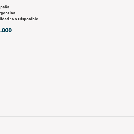
spaña
rgentina
lidad.:
No Disponible
.000