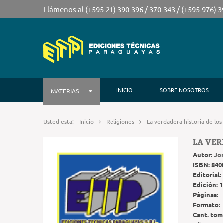
Llámenos al (+595-21) 390-396 / 370-343 / (+595-976) 
INICIO
SOBRE NOSOTROS
MATERIAS
Usted esta:
Inicio
Religiones
La verdadera historia de lo
LA VER
Autor:
Jo
ISBN:
840
Editorial:
Edición:
1
Páginas:
Formato:
Cant. tom