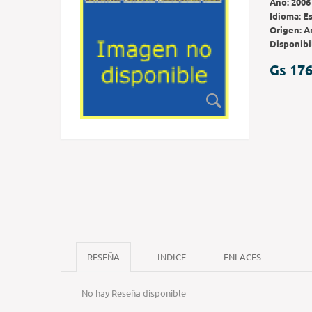
Año:
2006
Idioma:
E
Origen:
A
Disponibi
Gs 176
RESEÑA
INDICE
ENLACES
No hay Reseña disponible