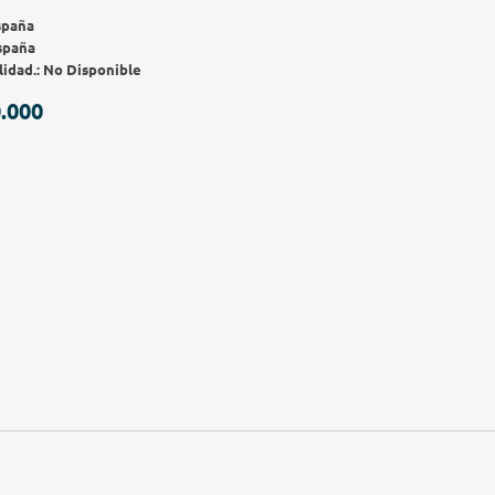
spaña
spaña
lidad.:
No Disponible
.000