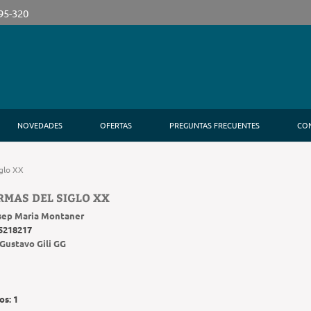
395-320
NOVEDADES
OFERTAS
PREGUNTAS FRECUENTES
CO
iglo XX
RMAS DEL SIGLO XX
sep Maria Montaner
5218217
Gustavo Gili GG
os:
1