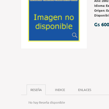
Año:
2002
Idioma:
E
Origen:
E
Disponibi
Gs 600
RESEÑA
INDICE
ENLACES
No hay Reseña disponible