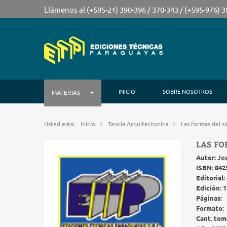
Llámenos al (+595-21) 390-396 / 370-343 / (+595-976) 
INICIO
SOBRE NOSOTROS
MATERIAS
Usted esta:
Inicio
Teoria Arquitectonica
Las formas del s
LAS FO
Autor:
Jo
ISBN:
842
Editorial:
Edición:
1
Páginas:
Formato:
Cant. tom