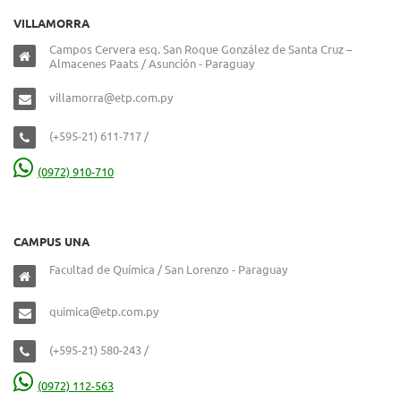
VILLAMORRA
Campos Cervera esq. San Roque González de Santa Cruz –
Almacenes Paats / Asunción - Paraguay
villamorra@etp.com.py
(+595-21) 611-717 /
(0972) 910-710
CAMPUS UNA
Facultad de Química / San Lorenzo - Paraguay
quimica@etp.com.py
(+595-21) 580-243 /
(0972) 112-563