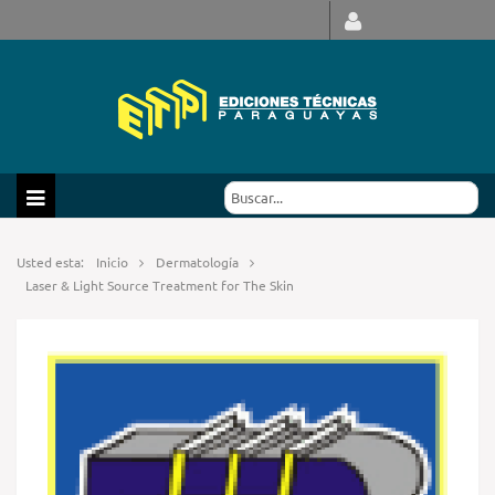
Usted esta:
Inicio
Dermatología
Laser & Light Source Treatment for The Skin