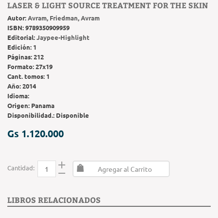
LASER & LIGHT SOURCE TREATMENT FOR THE SKIN
Autor:
Avram, Friedman, Avram
ISBN:
9789350909959
Editorial:
Jaypee-Highlight
Edición:
1
Páginas:
212
Formato:
27x19
Cant. tomos:
1
Año:
2014
Idioma:
Origen:
Panama
Disponibilidad.:
Disponible
Gs 1.120.000
Cantidad:
Agregar al Carrito
LIBROS RELACIONADOS