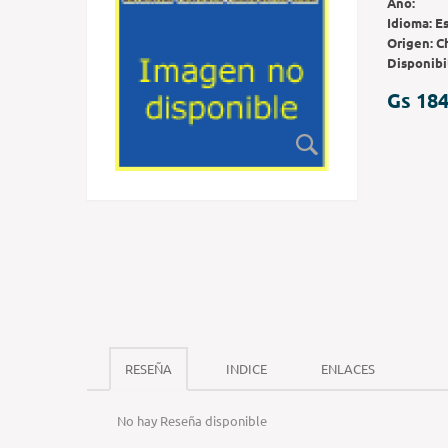
Año:
Idioma:
E
Origen:
C
Disponibi
Gs 184
RESEÑA
INDICE
ENLACES
No hay Reseña disponible