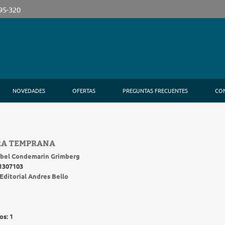
395-320
NOVEDADES
OFERTAS
PREGUNTAS FRECUENTES
CO
RA TEMPRANA
bel Condemarin Grimberg
1307103
Editorial Andres Bello
os:
1