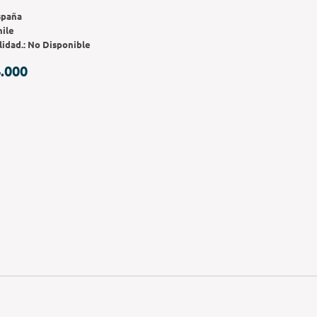
spaña
hile
lidad.:
No Disponible
.000