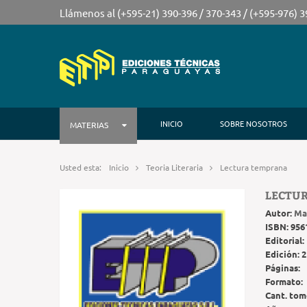
Llámenos al (+595-21) 390-396 / 370-343 / (+595-976) 
INICIO
SOBRE NOSOTROS
MATERIAS
Usted esta:
Inicio
Teoria Literaria
Lectura temprana
LECTU
Autor:
Ma
ISBN:
956
Editorial:
Edición:
2
Páginas:
Formato:
Cant. tom