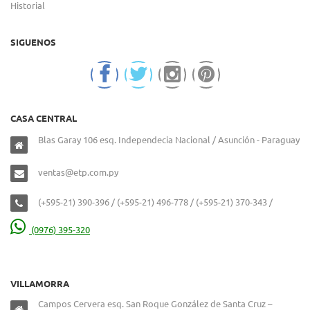
Historial
SIGUENOS
CASA CENTRAL
Blas Garay 106 esq. Independecia Nacional / Asunción - Paraguay
ventas@etp.com.py
(+595-21) 390-396 / (+595-21) 496-778 / (+595-21) 370-343 /
(0976) 395-320
VILLAMORRA
Campos Cervera esq. San Roque González de Santa Cruz –