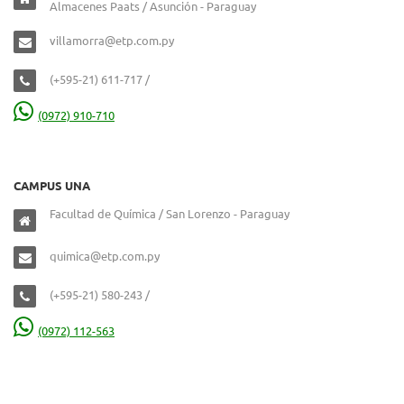
Almacenes Paats / Asunción - Paraguay
villamorra@etp.com.py
(+595-21) 611-717 /
(0972) 910-710
CAMPUS UNA
Facultad de Química / San Lorenzo - Paraguay
quimica@etp.com.py
(+595-21) 580-243 /
(0972) 112-563