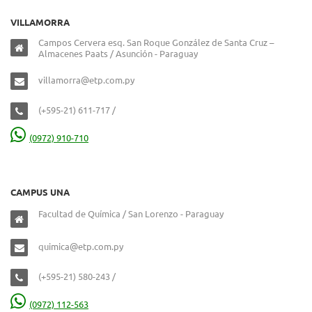
VILLAMORRA
Campos Cervera esq. San Roque González de Santa Cruz –
Almacenes Paats / Asunción - Paraguay
villamorra@etp.com.py
(+595-21) 611-717 /
(0972) 910-710
CAMPUS UNA
Facultad de Química / San Lorenzo - Paraguay
quimica@etp.com.py
(+595-21) 580-243 /
(0972) 112-563