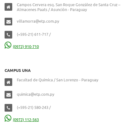
Campos Cervera esq. San Roque González de Santa Cruz –
Almacenes Paats / Asunción - Paraguay
villamorra@etp.com.py
(+595-21) 611-717 /
(0972) 910-710
CAMPUS UNA
Facultad de Química / San Lorenzo - Paraguay
quimica@etp.com.py
(+595-21) 580-243 /
(0972) 112-563