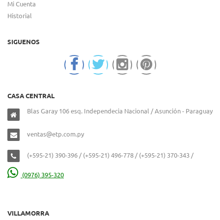
Mi Cuenta
Historial
SIGUENOS
CASA CENTRAL
Blas Garay 106 esq. Independecia Nacional / Asunción - Paraguay
ventas@etp.com.py
(+595-21) 390-396 / (+595-21) 496-778 / (+595-21) 370-343 /
(0976) 395-320
VILLAMORRA