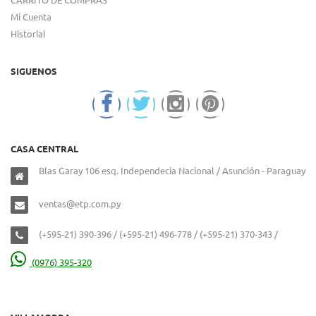
Mi Cuenta
Historial
SIGUENOS
CASA CENTRAL
Blas Garay 106 esq. Independecia Nacional / Asunción - Paraguay
ventas@etp.com.py
(+595-21) 390-396 / (+595-21) 496-778 / (+595-21) 370-343 /
(0976) 395-320