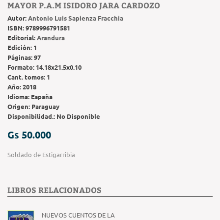
MAYOR P.A.M ISIDORO JARA CARDOZO
Autor:
Antonio Luis Sapienza Fracchia
ISBN:
9789996791581
Editorial:
Arandura
Edición:
1
Páginas:
97
Formato:
14.18x21.5x0.10
Cant. tomos:
1
Año:
2018
Idioma:
España
Origen:
Paraguay
Disponibilidad.:
No Disponible
Gs 50.000
Soldado de Estigarribia
LIBROS RELACIONADOS
NUEVOS CUENTOS DE LA