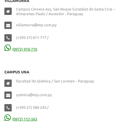
VILLAMORRA
Campos Cervera esq. San Roque González de Santa Cruz –
Almacenes Paats / Asunción - Paraguay
villamorra@etp.com.py
(+595-21) 611-717 /
(0972) 910-710
CAMPUS UNA
Facultad de Química / San Lorenzo - Paraguay
quimica@etp.com.py
(+595-21) 580-243 /
(0972) 112-563