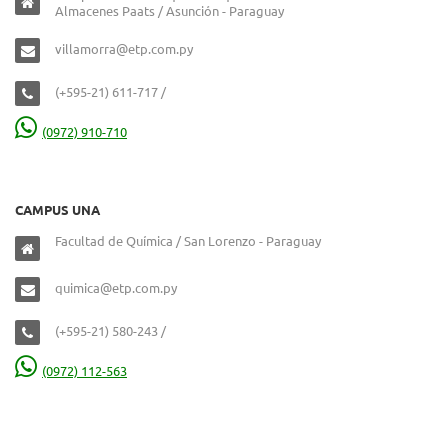
Almacenes Paats / Asunción - Paraguay
villamorra@etp.com.py
(+595-21) 611-717 /
(0972) 910-710
CAMPUS UNA
Facultad de Química / San Lorenzo - Paraguay
quimica@etp.com.py
(+595-21) 580-243 /
(0972) 112-563