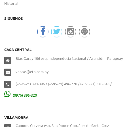
Historial
SIGUENOS
CASA CENTRAL
Blas Garay 106 esq. Independecia Nacional / Asunción - Paraguay
ventas@etp.com.py
(+595-21) 390-396 / (+595-21) 496-778 / (+595-21) 370-343 /
(0976) 395-320
VILLAMORRA
Campos Cervera esq. San Roque González de Santa Cruz –