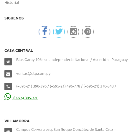
Historial
SIGUENOS
CASA CENTRAL
Blas Garay 106 esq. Independecia Nacional / Asunción - Paraguay
ventas@etp.com.py
(+595-21) 390-396 / (+595-21) 496-778 / (+595-21) 370-343 /
(0976) 395-320
VILLAMORRA
Campos Cervera esq. San Roque González de Santa Cruz –