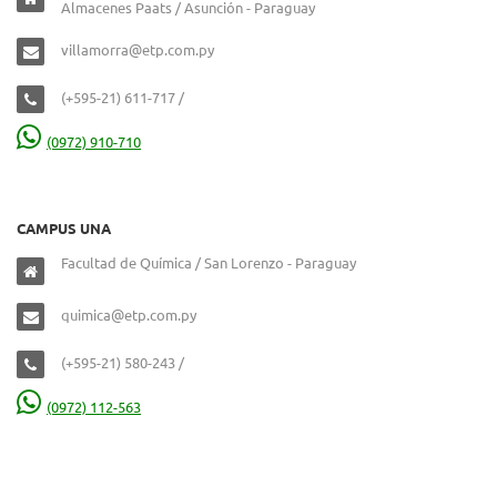
Almacenes Paats / Asunción - Paraguay
villamorra@etp.com.py
(+595-21) 611-717 /
(0972) 910-710
CAMPUS UNA
Facultad de Química / San Lorenzo - Paraguay
quimica@etp.com.py
(+595-21) 580-243 /
(0972) 112-563