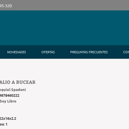
395-320
NOVEDADES
OFERTAS
PREGUNTAS FRECUENTES
CO
ALIO A BUCEAR
equiel Spadoni
9878460222
Soy Libro
22x16x2.2
os:
1