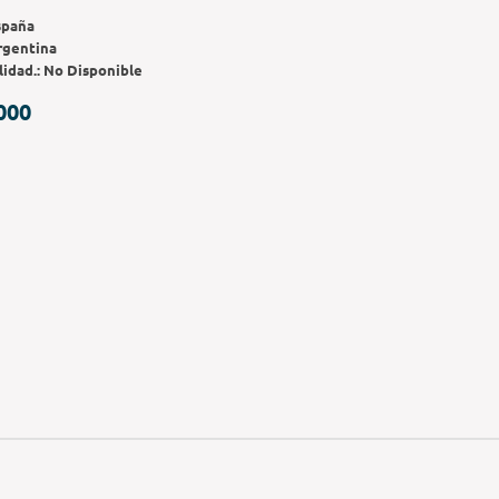
spaña
rgentina
lidad.:
No Disponible
000