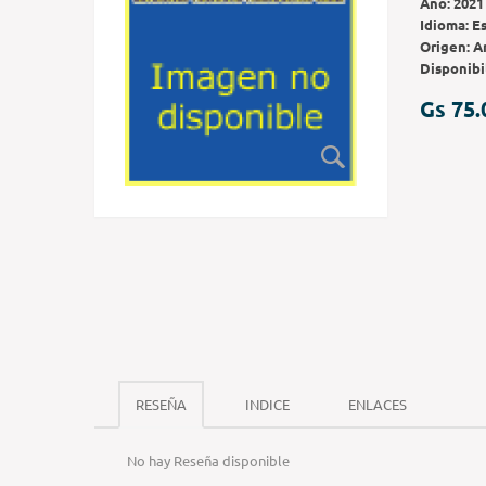
Año:
2021
Idioma:
E
Origen:
A
Disponibi
Gs 75.
RESEÑA
INDICE
ENLACES
No hay Reseña disponible