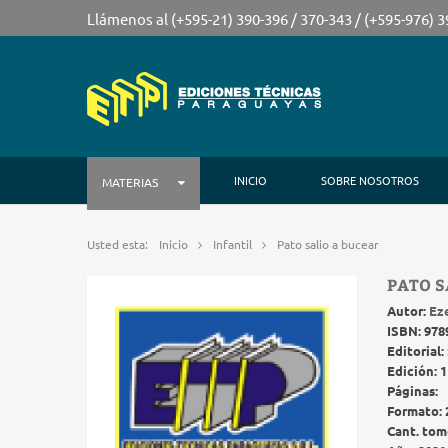
Llámenos al (+595-21) 390-396 / 370-343 / (+595-976) 
INICIO
SOBRE NOSOTROS
MATERIAS
Usted esta:
Inicio
Infantil
Pato salio a bucear
PATO S
Autor:
Ez
ISBN:
978
Editorial:
Edición:
1
Páginas:
Formato:
Cant. tom