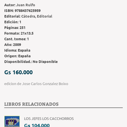
Autor:
Juan Rulfo
ISBN:
9788437625959
Editorial:
Cátedra, Editorial
Edición:
1
Páginas:
251
Formato:
21x13.5
Cant. tomos:
1
Año:
2009
Idioma:
España
Origen:
España
Disponibilidad.:
No Disponible
Gs 160.000
edicion de Jose Carlos Gonzalez Boixo
LIBROS RELACIONADOS
LOS JEFES LOS CACCHORROS
Gs 104.000