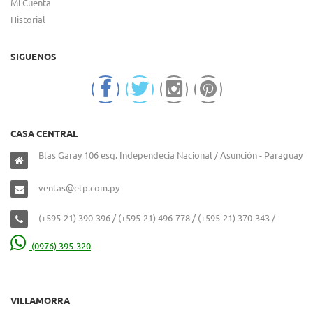
Mi Cuenta
Historial
SIGUENOS
CASA CENTRAL
Blas Garay 106 esq. Independecia Nacional / Asunción - Paraguay
ventas@etp.com.py
(+595-21) 390-396 / (+595-21) 496-778 / (+595-21) 370-343 /
(0976) 395-320
VILLAMORRA