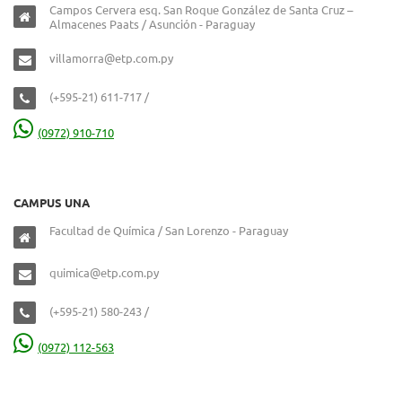
Campos Cervera esq. San Roque González de Santa Cruz –
Almacenes Paats / Asunción - Paraguay
villamorra@etp.com.py
(+595-21) 611-717 /
(0972) 910-710
CAMPUS UNA
Facultad de Química / San Lorenzo - Paraguay
quimica@etp.com.py
(+595-21) 580-243 /
(0972) 112-563