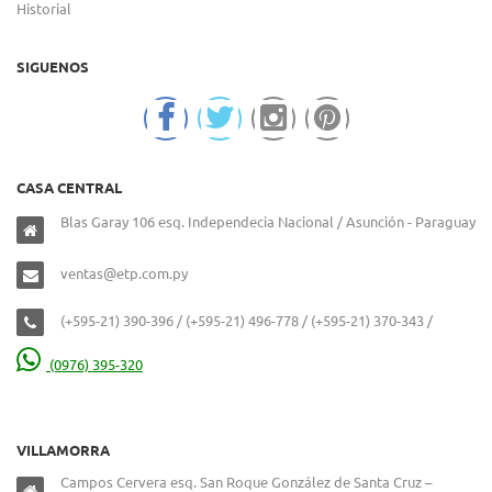
Historial
SIGUENOS
CASA CENTRAL
Blas Garay 106 esq. Independecia Nacional / Asunción - Paraguay
ventas@etp.com.py
(+595-21) 390-396 / (+595-21) 496-778 / (+595-21) 370-343 /
(0976) 395-320
VILLAMORRA
Campos Cervera esq. San Roque González de Santa Cruz –