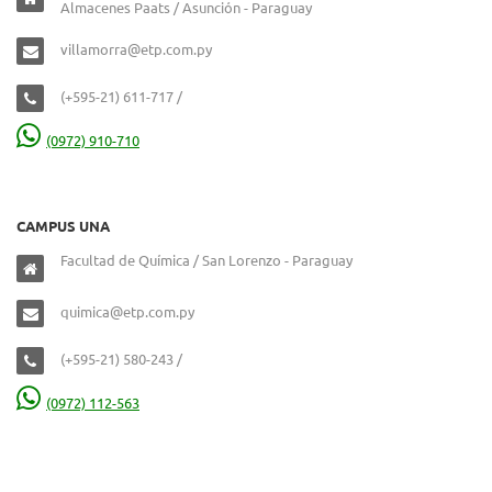
Almacenes Paats / Asunción - Paraguay
villamorra@etp.com.py
(+595-21) 611-717 /
(0972) 910-710
CAMPUS UNA
Facultad de Química / San Lorenzo - Paraguay
quimica@etp.com.py
(+595-21) 580-243 /
(0972) 112-563