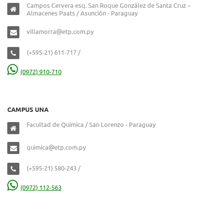
Campos Cervera esq. San Roque González de Santa Cruz –
Almacenes Paats / Asunción - Paraguay
villamorra@etp.com.py
(+595-21) 611-717 /
(0972) 910-710
CAMPUS UNA
Facultad de Química / San Lorenzo - Paraguay
quimica@etp.com.py
(+595-21) 580-243 /
(0972) 112-563