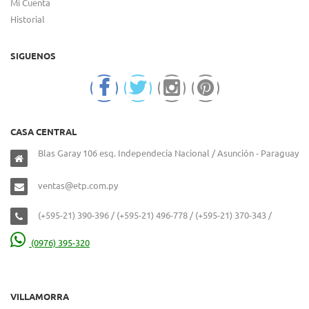
Mi Cuenta
Historial
SIGUENOS
CASA CENTRAL
Blas Garay 106 esq. Independecia Nacional / Asunción - Paraguay
ventas@etp.com.py
(+595-21) 390-396 / (+595-21) 496-778 / (+595-21) 370-343 /
(0976) 395-320
VILLAMORRA