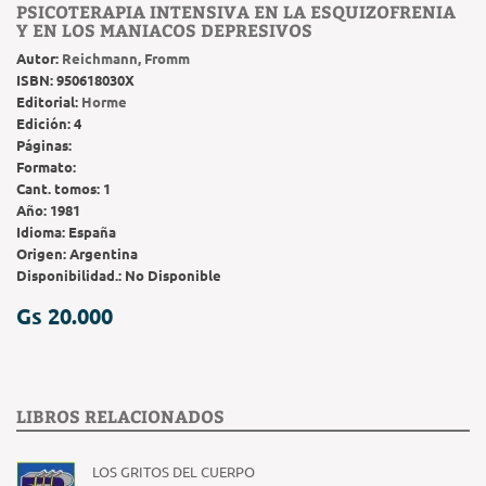
PSICOTERAPIA INTENSIVA EN LA ESQUIZOFRENIA
Y EN LOS MANIACOS DEPRESIVOS
Autor:
Reichmann, Fromm
ISBN:
950618030X
Editorial:
Horme
Edición:
4
Páginas:
Formato:
Cant. tomos:
1
Año:
1981
Idioma:
España
Origen:
Argentina
Disponibilidad.:
No Disponible
Gs 20.000
LIBROS RELACIONADOS
LOS GRITOS DEL CUERPO