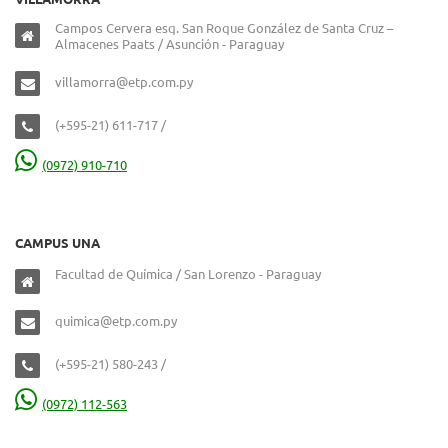
Campos Cervera esq. San Roque González de Santa Cruz –
Almacenes Paats / Asunción - Paraguay
villamorra@etp.com.py
(+595-21) 611-717 /
(0972) 910-710
CAMPUS UNA
Facultad de Química / San Lorenzo - Paraguay
quimica@etp.com.py
(+595-21) 580-243 /
(0972) 112-563