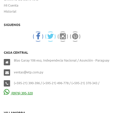
Mi Cuenta
Historial
SIGUENOS
CASA CENTRAL
Blas Garay 106 esq. Independecia Nacional / Asunción - Paraguay
ventas@etp.com.py
(+595-21) 390-396 / (+595-21) 496-778 / (+595-21) 370-343 /
(0976) 395-320
VILLAMORRA