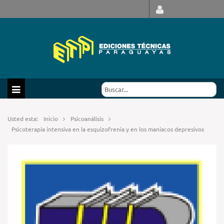
Usted esta:
Inicio
Psicoanálisis
Psicoterapia intensiva en la esquizofrenia y en los maniacos depresivos