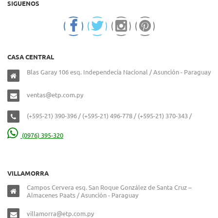
SIGUENOS
CASA CENTRAL
Blas Garay 106 esq. Independecia Nacional / Asunción - Paraguay
ventas@etp.com.py
(+595-21) 390-396 / (+595-21) 496-778 / (+595-21) 370-343 /
(0976) 395-320
VILLAMORRA
Campos Cervera esq. San Roque González de Santa Cruz –
Almacenes Paats / Asunción - Paraguay
villamorra@etp.com.py