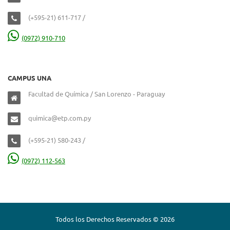
(+595-21) 611-717 /
(0972) 910-710
CAMPUS UNA
Facultad de Química / San Lorenzo - Paraguay
quimica@etp.com.py
(+595-21) 580-243 /
(0972) 112-563
Todos los Derechos Reservados © 2026