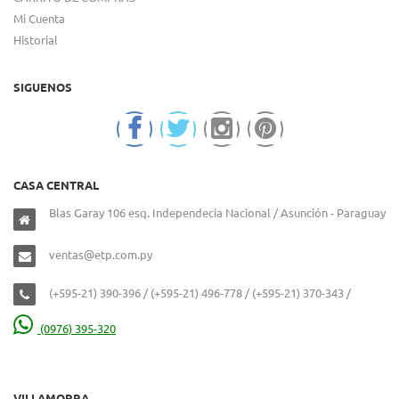
Mi Cuenta
Historial
SIGUENOS
CASA CENTRAL
Blas Garay 106 esq. Independecia Nacional / Asunción - Paraguay
ventas@etp.com.py
(+595-21) 390-396 / (+595-21) 496-778 / (+595-21) 370-343 /
(0976) 395-320
VILLAMORRA