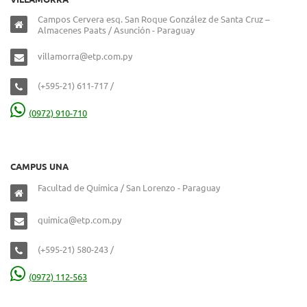
Campos Cervera esq. San Roque González de Santa Cruz –
Almacenes Paats / Asunción - Paraguay
villamorra@etp.com.py
(+595-21) 611-717 /
(0972) 910-710
CAMPUS UNA
Facultad de Química / San Lorenzo - Paraguay
quimica@etp.com.py
(+595-21) 580-243 /
(0972) 112-563