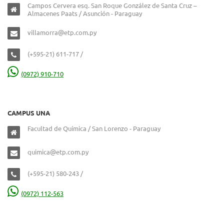
Campos Cervera esq. San Roque González de Santa Cruz –
Almacenes Paats / Asunción - Paraguay
villamorra@etp.com.py
(+595-21) 611-717 /
(0972) 910-710
CAMPUS UNA
Facultad de Química / San Lorenzo - Paraguay
quimica@etp.com.py
(+595-21) 580-243 /
(0972) 112-563