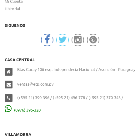
Mi Cuenta
Historial
SIGUENOS
CASA CENTRAL
Blas Garay 106 esq. Independecia Nacional / Asunción - Paraguay
ventas@etp.com.py
(+595-21) 390-396 / (+595-21) 496-778 / (+595-21) 370-343 /
(0976) 395-320
VILLAMORRA