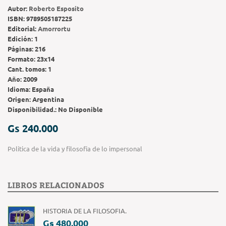
Autor:
Roberto Esposito
ISBN:
9789505187225
Editorial:
Amorrortu
Edición:
1
Páginas:
216
Formato:
23x14
Cant. tomos:
1
Año:
2009
Idioma:
España
Origen:
Argentina
Disponibilidad.:
No Disponible
Gs 240.000
Politica de la vida y filosofia de lo impersonal
LIBROS RELACIONADOS
HISTORIA DE LA FILOSOFIA.
Gs 480.000